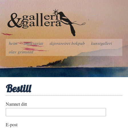
heim
antikvariat
skjorareiret bokpub
kunstgalleri
olav grimstad
Bestill
Namnet ditt
E-post