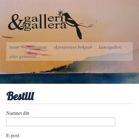
heim
antikvariat
skjorareiret bokpub
kunstgalleri
olav grimstad
Bestill
Namnet ditt
E-post