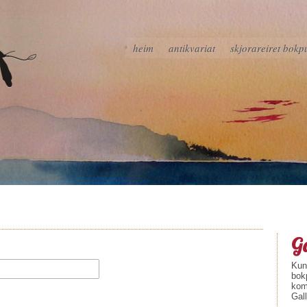
heim
antikvariat
skjorareiret bokp
Ga
Kuns
bok
kom
Gall