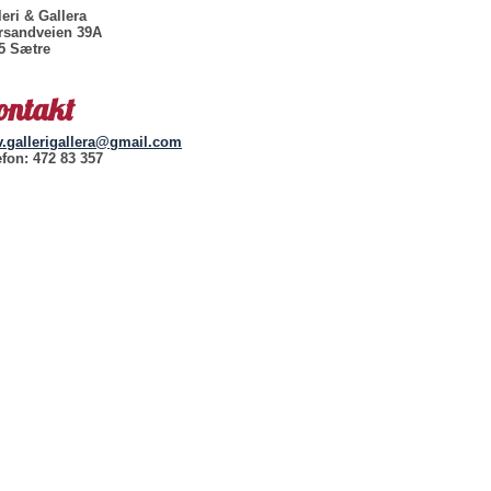
leri & Gallera
rsandveien 39A
5 Sætre
ontakt
v.gallerigallera@gmail.com
efon: 472 83 357