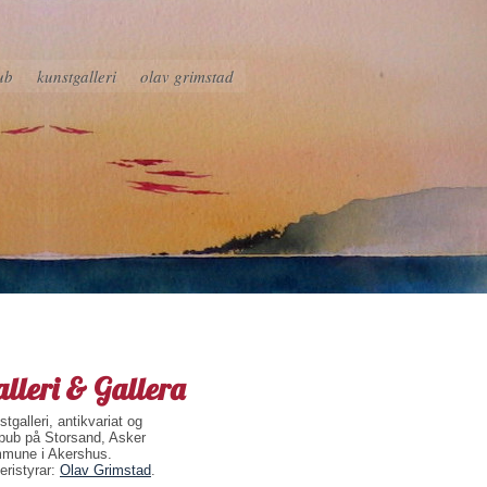
ub
kunstgalleri
olav grimstad
lleri & Gallera
tgalleri, antikvariat og
pub på Storsand, Asker
mune i Akershus.
eristyrar:
Olav Grimstad
.