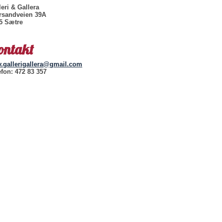
leri & Gallera
rsandveien 39A
5 Sætre
ontakt
v.gallerigallera@gmail.com
efon: 472 83 357