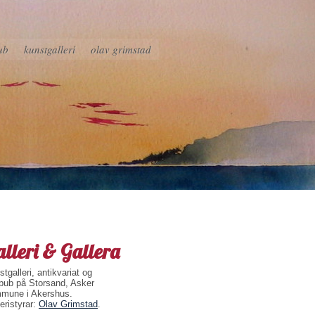
ub
kunstgalleri
olav grimstad
lleri & Gallera
tgalleri, antikvariat og
pub på Storsand, Asker
mune i Akershus.
eristyrar:
Olav Grimstad
.