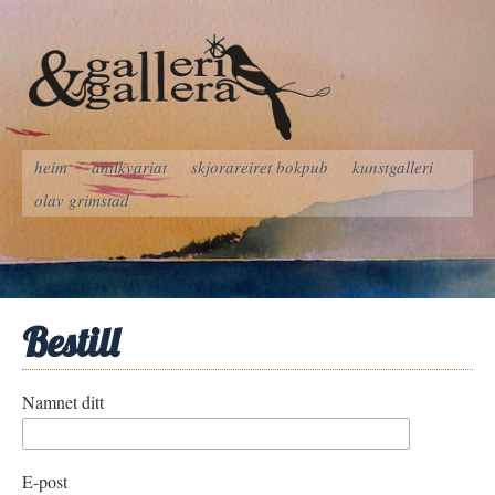
heim
antikvariat
skjorareiret bokpub
kunstgalleri
olav grimstad
Bestill
Namnet ditt
E-post