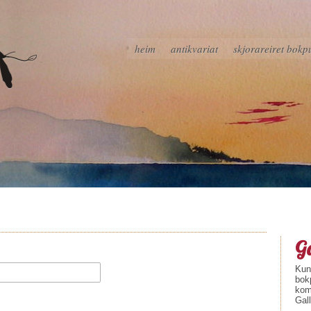
heim
antikvariat
skjorareiret bokp
Ga
Kuns
bok
kom
Gall