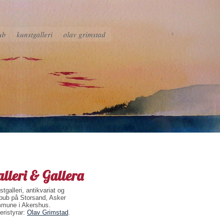
ub
kunstgalleri
olav grimstad
lleri & Gallera
tgalleri, antikvariat og
pub på Storsand, Asker
mune i Akershus.
eristyrar:
Olav Grimstad
.