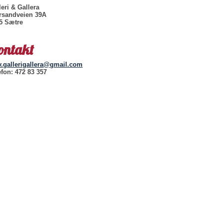
leri & Gallera
rsandveien 39A
5 Sætre
ontakt
v.gallerigallera@gmail.com
efon: 472 83 357