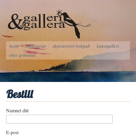
heim
antikvariat
skjorareiret bokpub
kunstgalleri
olav grimstad
Bestill
Namnet ditt
E-post