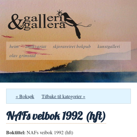
heim
antikvariat
skjorareiret bokpub
kunstgalleri
olav grimstad
« Boksøk
Tilbake til kategorier »
NAFs veibok 1992 (hft)
Boktittel:
NAFs veibok 1992 (hft)