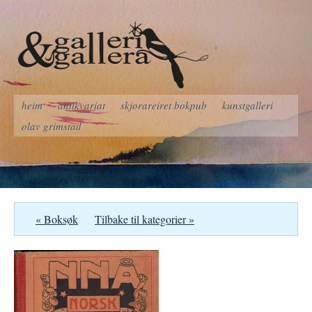
heim
antikvariat
skjorareiret bokpub
kunstgalleri
olav grimstad
« Boksøk
Tilbake til kategorier »