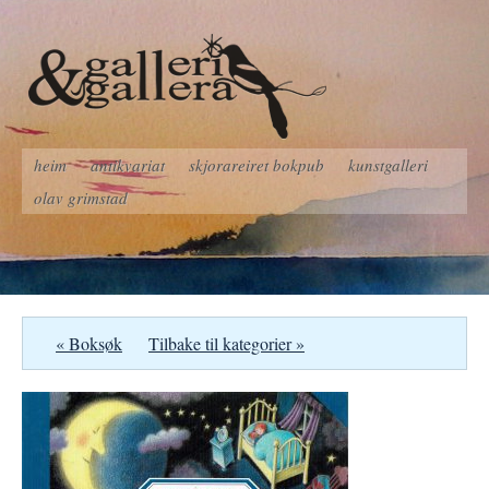
heim
antikvariat
skjorareiret bokpub
kunstgalleri
olav grimstad
« Boksøk
Tilbake til kategorier »