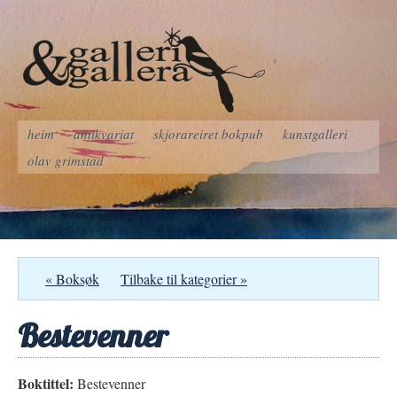
heim
antikvariat
skjorareiret bokpub
kunstgalleri
olav grimstad
« Boksøk
Tilbake til kategorier »
Bestevenner
Boktittel:
Bestevenner