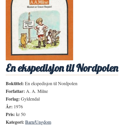
En ekspedisjon til Nordpolen
Boktittel:
En ekspedisjon til Nordpolen
Forfattar:
A. A. Milne
Forlag:
Gyldendal
År:
1976
Pris:
kr 50
Kategori:
Barn/Ungdom