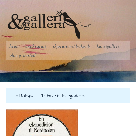
heim
antikvariat
skjorareiret bokpub
kunstgalleri
olav grimstad
« Boksøk
Tilbake til kategorier »