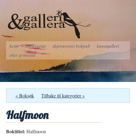
heim
antikvariat
skjorareiret bokpub
kunstgalleri
olav grimstad
« Boksøk
Tilbake til kategorier »
Halfmoon
Boktittel:
Halfmoon