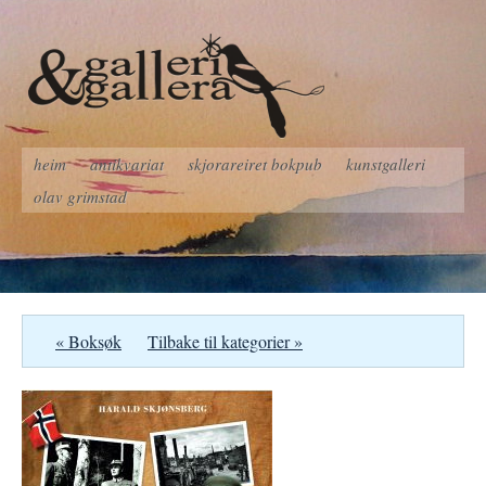
heim
antikvariat
skjorareiret bokpub
kunstgalleri
olav grimstad
« Boksøk
Tilbake til kategorier »