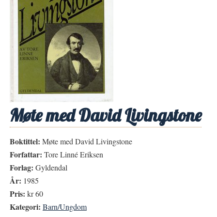
Møte med David Livingstone
Boktittel:
Møte med David Livingstone
Forfattar:
Tore Linné Eriksen
Forlag:
Gyldendal
År:
1985
Pris:
kr 60
Kategori:
Barn/Ungdom