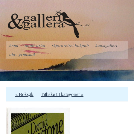
heim
antikvariat
skjorareiret bokpub
kunstgalleri
olav grimstad
« Boksøk
Tilbake til kategorier »