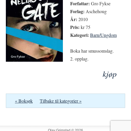
Forfattar:
Gro Fykse
Forlag:
Aschehoug
År:
2010
Pris:
kr 75
Kategori:
Barn/Ungdom
Boka har smussomslag.
2. opplag.
kjøp
« Boksøk
Tilbake til kategorier »
Olav Grimstad © 2026