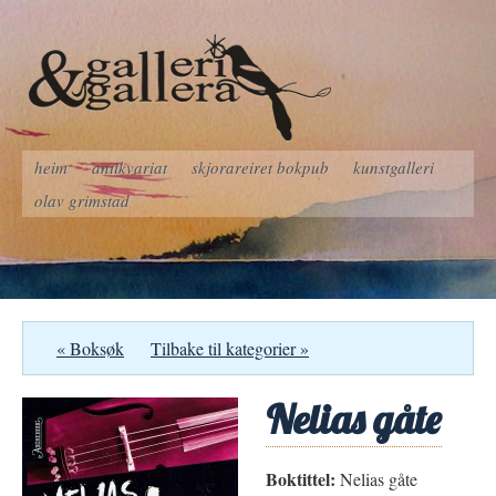
heim
antikvariat
skjorareiret bokpub
kunstgalleri
olav grimstad
« Boksøk
Tilbake til kategorier »
Nelias gåte
Boktittel:
Nelias gåte