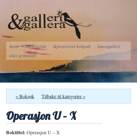
heim
antikvariat
skjorareiret bokpub
kunstgalleri
olav grimstad
« Boksøk
Tilbake til kategorier »
Operasjon U – X
Boktittel:
Operasjon U – X