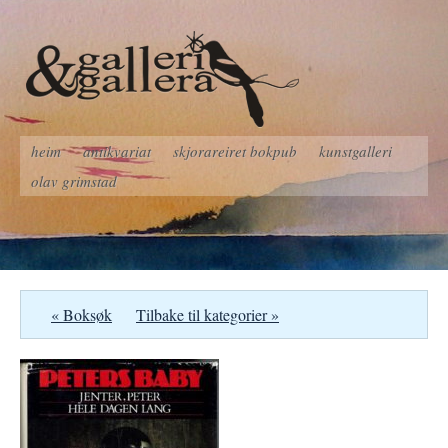
heim
antikvariat
skjorareiret bokpub
kunstgalleri
olav grimstad
« Boksøk
Tilbake til kategorier »