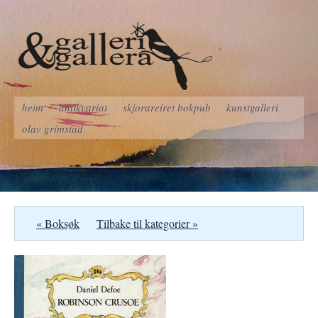
heim
antikvariat
skjorareiret bokpub
kunstgalleri
olav grimstad
« Boksøk
Tilbake til kategorier »