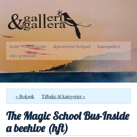
heim
antikvariat
skjorareiret bokpub
kunstgalleri
olav grimstad
« Boksøk
Tilbake til kategorier »
The Magic School Bus-Inside
a beehive (hft)