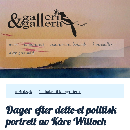
heim
antikvariat
skjorareiret bokpub
kunstgalleri
olav grimstad
« Boksøk
Tilbake til kategorier »
Dager efter dette-et politisk
portrett av Kåre Willoch