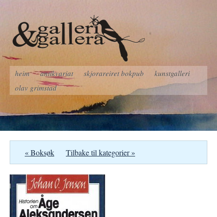
heim
antikvariat
skjorareiret bokpub
kunstgalleri
olav grimstad
« Boksøk
Tilbake til kategorier »