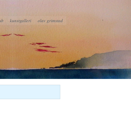
ub
kunstgalleri
olav grimstad