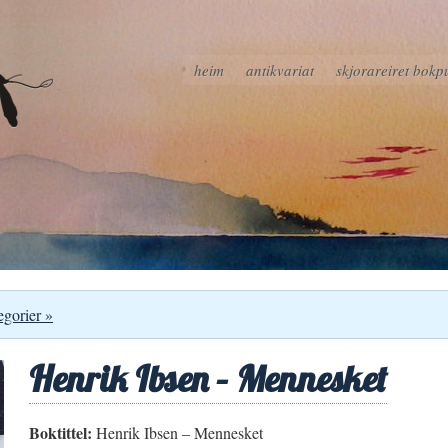
heim
antikvariat
skjorareiret bokp
egorier »
Henrik Ibsen – Mennesket
Boktittel:
Henrik Ibsen – Mennesket