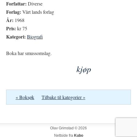
Forfattar:
Diverse
Forlag:
Vårt lands forlag
År:
1968
Pris:
kr 75
Kategori:
Biografi
Boka har smussomslag.
kjøp
« Boksøk
Tilbake til kategorier »
Olav Grimstad © 2026
Nettside fra
Kubo