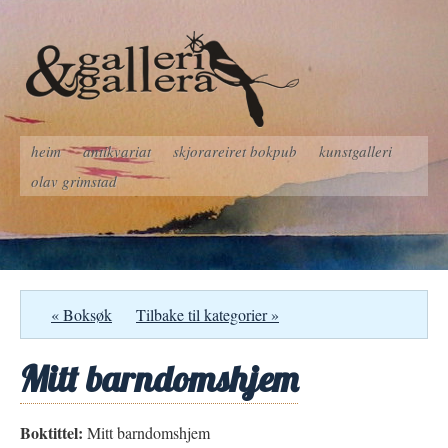
heim
antikvariat
skjorareiret bokpub
kunstgalleri
olav grimstad
« Boksøk
Tilbake til kategorier »
Mitt barndomshjem
Boktittel:
Mitt barndomshjem