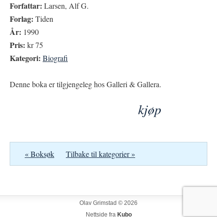
Forfattar:
Larsen, Alf G.
Forlag:
Tiden
År:
1990
Pris:
kr 75
Kategori:
Biografi
Denne boka er tilgjengeleg hos Galleri & Gallera.
kjøp
« Boksøk
Tilbake til kategorier »
Olav Grimstad © 2026
Nettside fra
Kubo