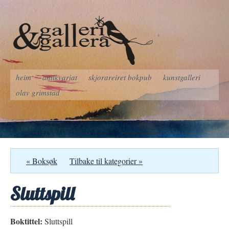
heim
antikvariat
skjorareiret bokpub
kunstgalleri
olav grimstad
« Boksøk
Tilbake til kategorier »
Sluttspill
Boktittel:
Sluttspill