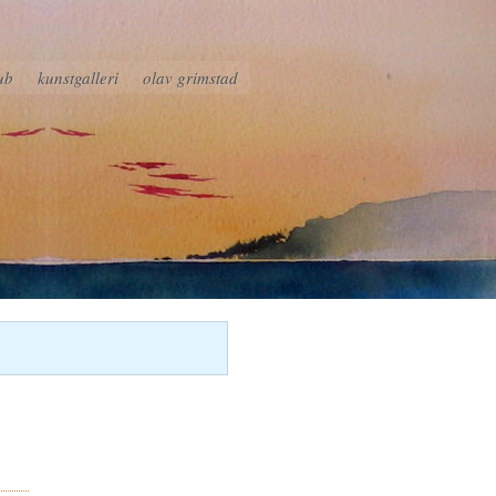
ub
kunstgalleri
olav grimstad