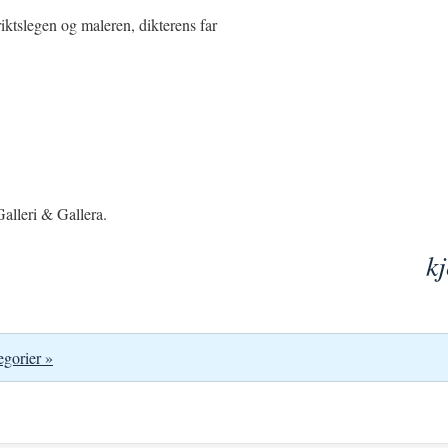
ktslegen og maleren, dikterens far
alleri & Gallera.
k
egorier »