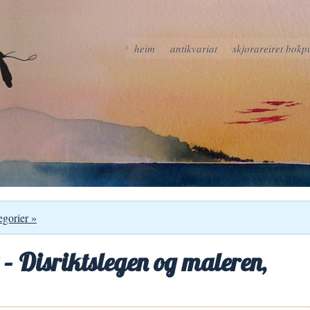
heim
antikvariat
skjorareiret bokp
egorier »
– Disriktslegen og maleren,