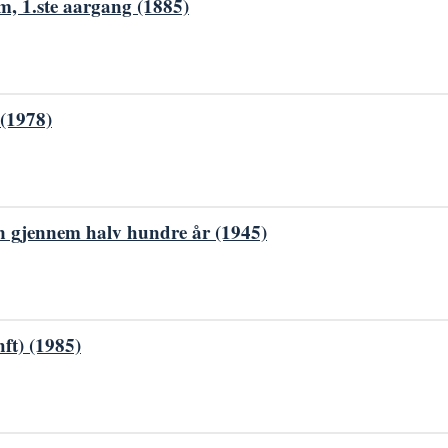
m, 1.ste aargang (1885)
 (1978)
 gjennem halv hundre år (1945)
hft) (1985)