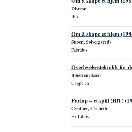
Om å skape et hjem (198
Diverse
IPA
Om å skape et hjem (198
Snoen, Solveig (red)
Fabritius
Overlevelsesteknikk for 
Bøe/Henriksen
Cappelen
Parløp – et spill (Hft.) (1
Gynther, Elsebeth
Ex Libris