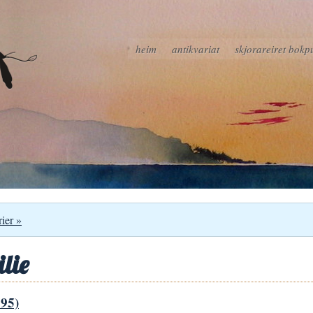
heim
antikvariat
skjorareiret bokp
rier »
lie
995)