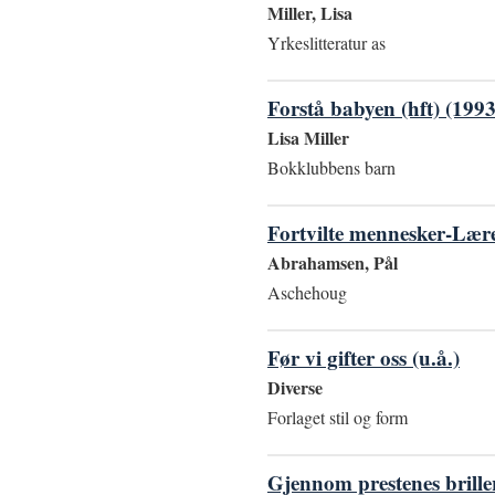
Miller, Lisa
Yrkeslitteratur as
Forstå babyen (hft) (1993
Lisa Miller
Bokklubbens barn
Fortvilte mennesker-Lære
Abrahamsen, Pål
Aschehoug
Før vi gifter oss (u.å.)
Diverse
Forlaget stil og form
Gjennom prestenes briller