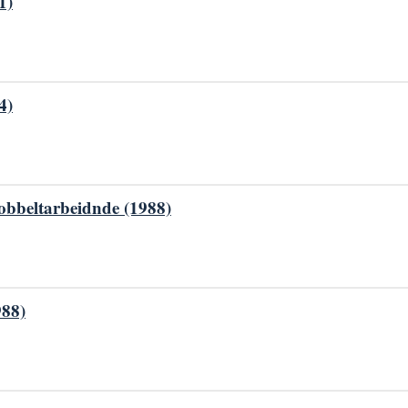
1)
4)
dobbeltarbeidnde (1988)
988)