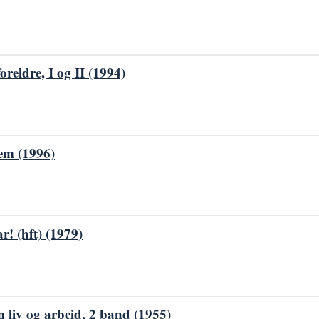
foreldre, I og II (1994)
em (1996)
r! (hft) (1979)
liv og arbeid, 2 band (1955)