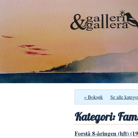
« Boksøk
Se alle katego
Kategori: Fami
Forstå 8-åringen (hft) (1