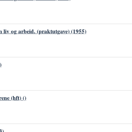
liv og arbeid. (praktutgave) (1955)
)
ene (hft) ()
3)