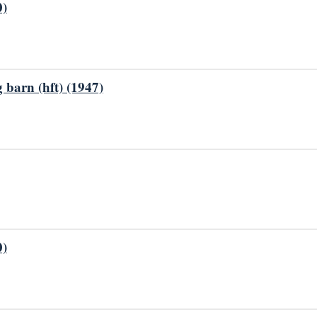
0)
 barn (hft) (1947)
0)