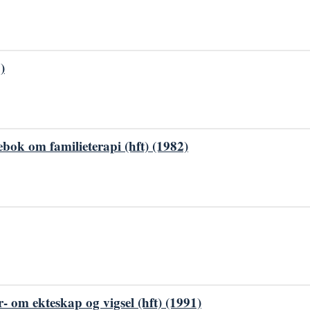
)
bok om familieterapi (hft) (1982)
- om ekteskap og vigsel (hft) (1991)