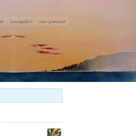
ub
kunstgalleri
olav grimstad