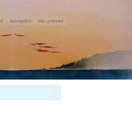
ub
kunstgalleri
olav grimstad