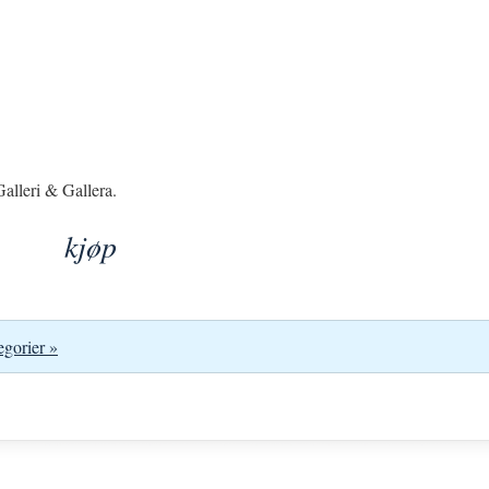
alleri & Gallera.
kjøp
egorier »