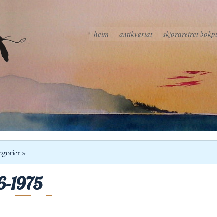
heim
antikvariat
skjorareiret bokp
egorier »
6-1975