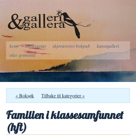
heim
antikvariat
skjorareiret bokpub
kunstgalleri
olav grimstad
« Boksøk
Tilbake til kategorier »
Familien i klassesamfunnet
(hft)