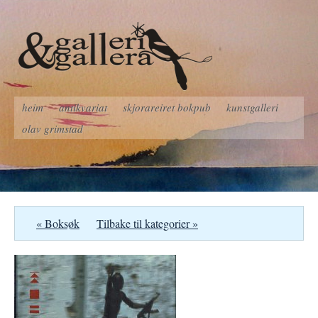
heim
antikvariat
skjorareiret bokpub
kunstgalleri
olav grimstad
« Boksøk
Tilbake til kategorier »