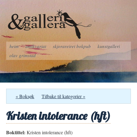
heim
antikvariat
skjorareiret bokpub
kunstgalleri
olav grimstad
« Boksøk
Tilbake til kategorier »
Kristen intolerance (hft)
Boktittel:
Kristen intolerance (hft)