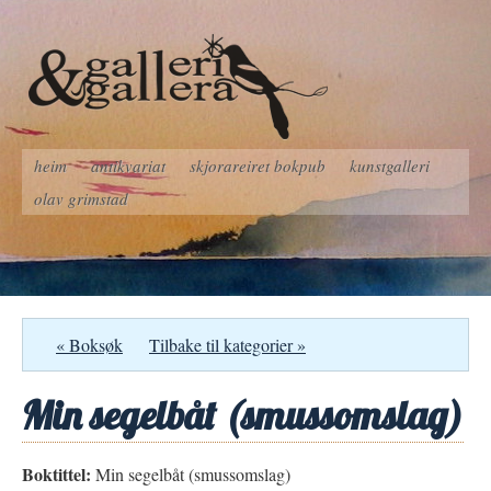
heim
antikvariat
skjorareiret bokpub
kunstgalleri
olav grimstad
« Boksøk
Tilbake til kategorier »
Min segelbåt (smussomslag)
Boktittel:
Min segelbåt (smussomslag)