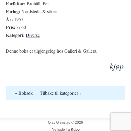
Forfattar:
Brohäll, Per
Forlag:
Nordstedts & söner
År:
1957
Pris:
kr 60
Kategori:
Diverse
Denne boka er tilgjengeleg hos Galleri & Gallera.
kjøp
« Boksøk
Tilbake til kategorier »
Olav Grimstad © 2026
Nettside fra
Kubo