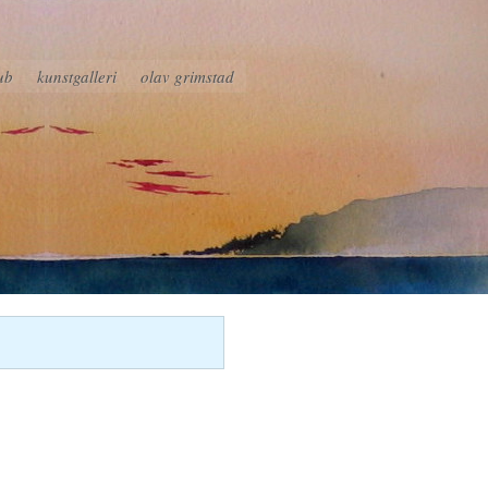
ub
kunstgalleri
olav grimstad