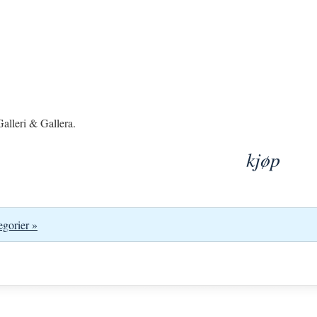
alleri & Gallera.
kjøp
egorier »