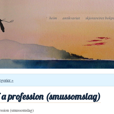
heim
antikvariat
skjorareiret bokp
egorier »
 a profession (smussomslag)
ession (smussomslag)