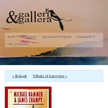
heim
antikvariat
skjorareiret bokpub
kunstgalleri
olav grimstad
« Boksøk
Tilbake til kategorier »