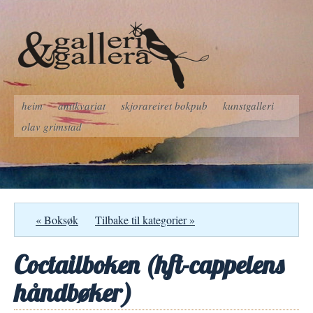
heim
antikvariat
skjorareiret bokpub
kunstgalleri
olav grimstad
« Boksøk
Tilbake til kategorier »
Coctailboken (hft-cappelens
håndbøker)