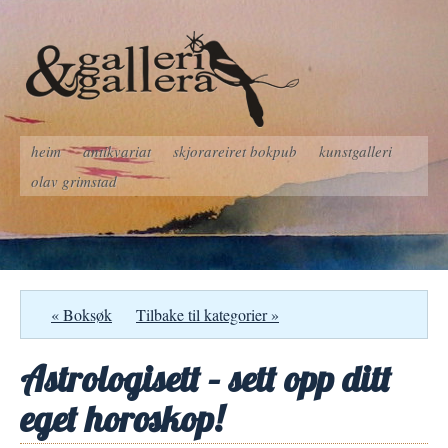
heim
antikvariat
skjorareiret bokpub
kunstgalleri
olav grimstad
« Boksøk
Tilbake til kategorier »
Astrologisett – sett opp ditt
eget horoskop!