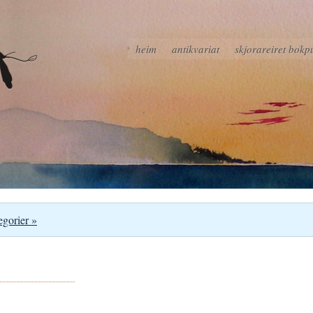
heim
antikvariat
skjorareiret bokp
egorier »