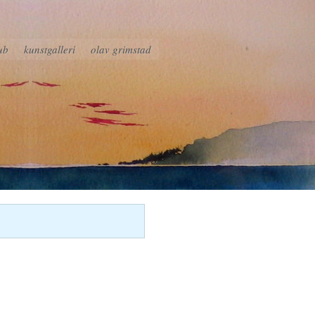
ub
kunstgalleri
olav grimstad