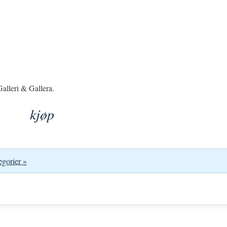
alleri & Gallera.
kjøp
egorier »