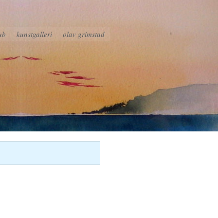
ub
kunstgalleri
olav grimstad