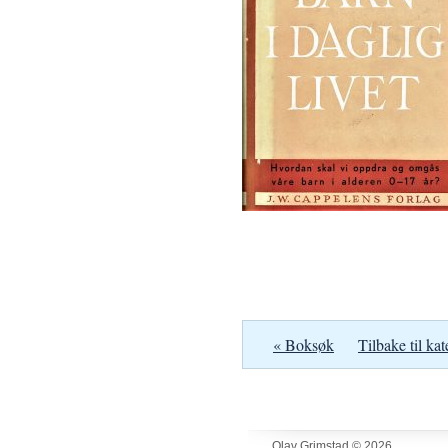
« Boksøk
Tilbake til kat
Olav Grimstad © 2026