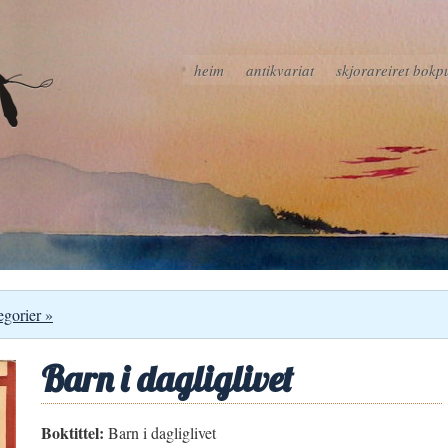
heim
antikvariat
skjorareiret bokp
egorier »
Barn i dagliglivet
Boktittel:
Barn i dagliglivet