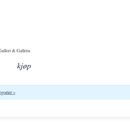
alleri & Gallera.
kjøp
egorier »