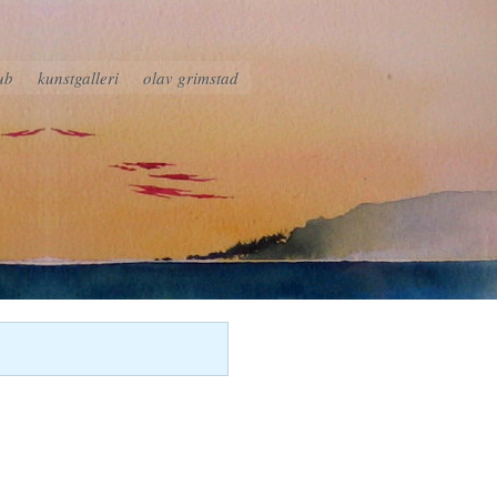
ub
kunstgalleri
olav grimstad