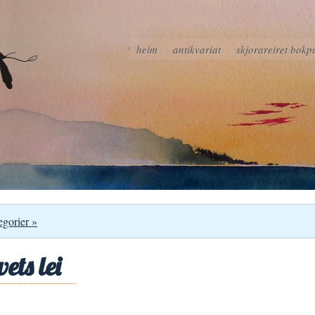
heim
antikvariat
skjorareiret bokp
egorier »
ets lei