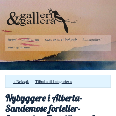
heim
antikvariat
skjorareiret bokpub
kunstgalleri
olav grimstad
« Boksøk
Tilbake til kategorier »
Nybyggere i Alberta-
Sandemose forteller-