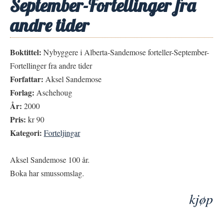
September-Fortellinger fra
andre tider
Boktittel:
Nybyggere i Alberta-Sandemose forteller-September-
Fortellinger fra andre tider
Forfattar:
Aksel Sandemose
Forlag:
Aschehoug
År:
2000
Pris:
kr 90
Kategori:
Forteljingar
Aksel Sandemose 100 år.
Boka har smussomslag.
kjøp