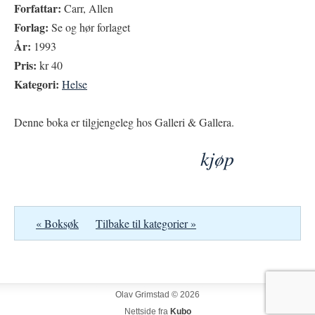
Forfattar:
Carr, Allen
Forlag:
Se og hør forlaget
År:
1993
Pris:
kr 40
Kategori:
Helse
Denne boka er tilgjengeleg hos Galleri & Gallera.
kjøp
« Boksøk
Tilbake til kategorier »
Olav Grimstad © 2026
Nettside fra
Kubo