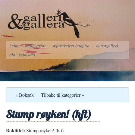
heim
antikvariat
skjorareiret bokpub
kunstgalleri
olav grimstad
« Boksøk
Tilbake til kategorier »
Stump røyken! (hft)
Boktittel:
Stump røyken! (hft)