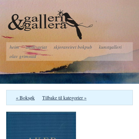
heim
antikvariat
skjorareiret bokpub
kunstgalleri
olav grimstad
« Boksøk
Tilbake til kategorier »