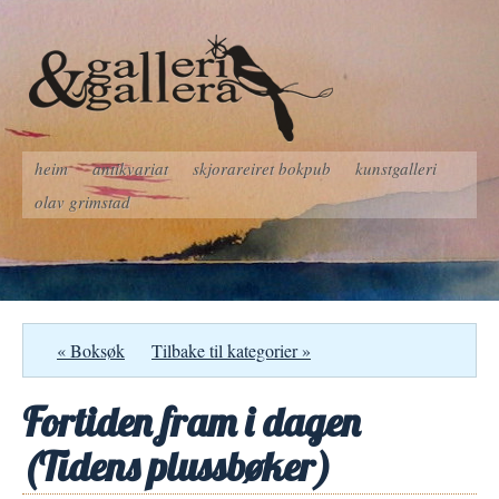
heim
antikvariat
skjorareiret bokpub
kunstgalleri
olav grimstad
« Boksøk
Tilbake til kategorier »
Fortiden fram i dagen
(Tidens plussbøker)