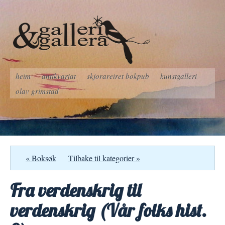
heim
antikvariat
skjorareiret bokpub
kunstgalleri
olav grimstad
« Boksøk
Tilbake til kategorier »
Fra verdenskrig til
verdenskrig (Vår folks hist.