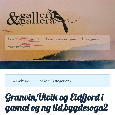
heim
antikvariat
skjorareiret bokpub
kunstgalleri
olav grimstad
« Boksøk
Tilbake til kategorier »
Granvin,Ulvik og Eidfjord i
gamal og ny tid,bygdesoga2