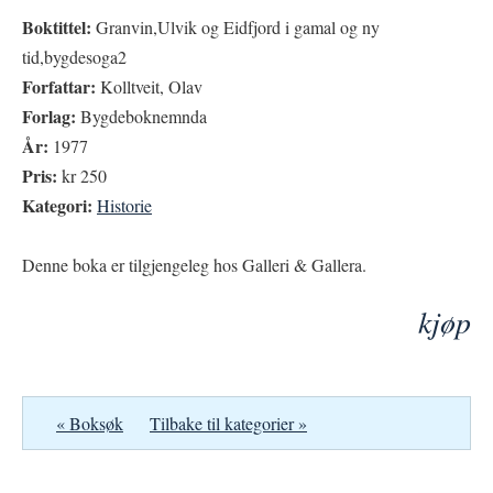
Boktittel:
Granvin,Ulvik og Eidfjord i gamal og ny
tid,bygdesoga2
Forfattar:
Kolltveit, Olav
Forlag:
Bygdeboknemnda
År:
1977
Pris:
kr 250
Kategori:
Historie
Denne boka er tilgjengeleg hos Galleri & Gallera.
kjøp
« Boksøk
Tilbake til kategorier »