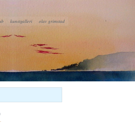
ub
kunstgalleri
olav grimstad
)