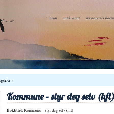
heim
antikvariat
skjorareiret bokp
egorier »
Kommune – styr deg selv (hft
Boktittel:
Kommune – styr deg selv (hft)