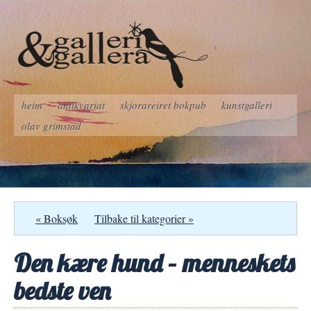
heim
antikvariat
skjorareiret bokpub
kunstgalleri
olav grimstad
« Boksøk
Tilbake til kategorier »
Den kære hund – menneskets
bedste ven