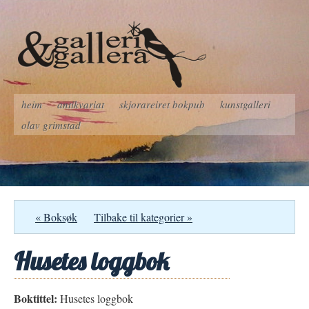
heim
antikvariat
skjorareiret bokpub
kunstgalleri
olav grimstad
« Boksøk
Tilbake til kategorier »
Husetes loggbok
Boktittel:
Husetes loggbok