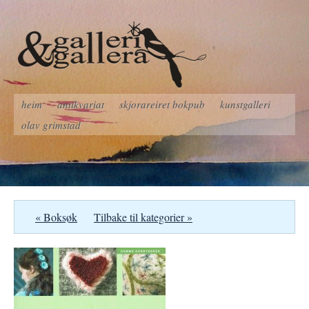
heim
antikvariat
skjorareiret bokpub
kunstgalleri
olav grimstad
« Boksøk
Tilbake til kategorier »