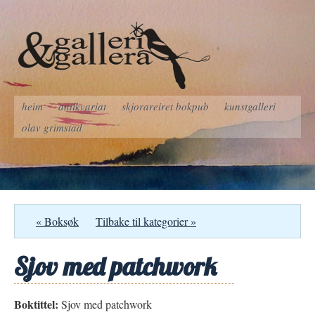
heim
antikvariat
skjorareiret bokpub
kunstgalleri
olav grimstad
« Boksøk
Tilbake til kategorier »
Sjov med patchwork
Boktittel:
Sjov med patchwork